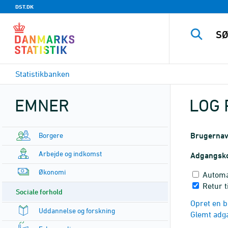
DST.DK
Statistikbanken
EMNER
LOG 
Borgere
Brugerna
Arbejde og indkomst
Adgangsk
Økonomi
Automa
Retur t
Sociale forhold
Opret en b
Uddannelse og forskning
Glemt adg