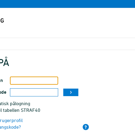
PÅ
vn
ode
tisk pålogning
il tabellen STRAF40
rugerprofil
angskode?