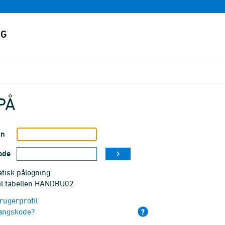
PÅ
vn
ode
tisk pålogning
til tabellen HANDBU02
rugerprofil
angskode?