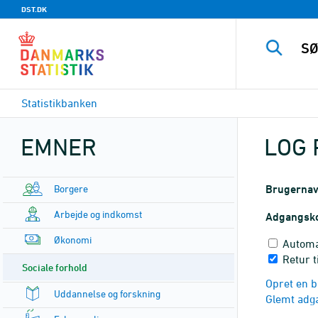
DST.DK
Statistikbanken
EMNER
LOG 
Borgere
Brugerna
Arbejde og indkomst
Adgangsk
Økonomi
Automa
Retur 
Sociale forhold
Opret en b
Uddannelse og forskning
Glemt adg