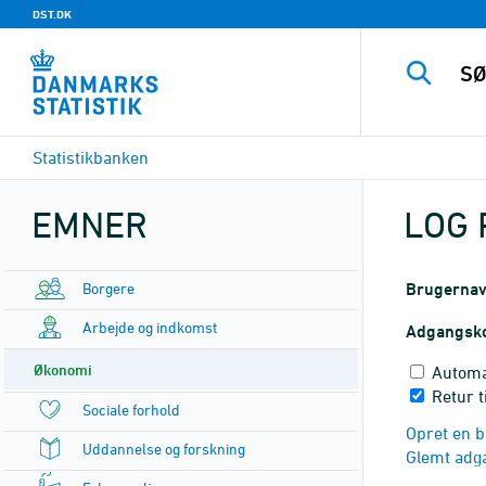
DST.DK
Statistikbanken
EMNER
LOG 
Borgere
Brugerna
Arbejde og indkomst
Adgangsk
Økonomi
Automa
Retur t
Sociale forhold
Opret en b
Uddannelse og forskning
Glemt adg