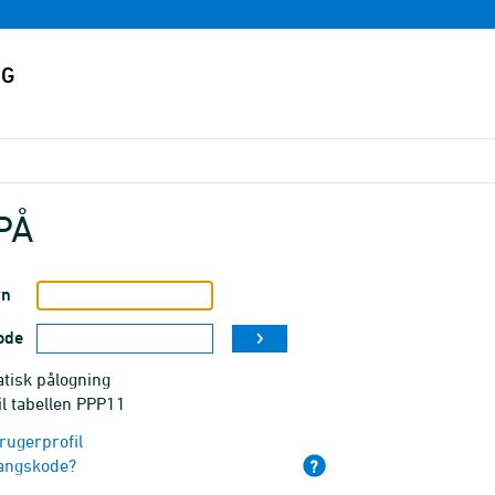
PÅ
vn
ode
tisk pålogning
il tabellen PPP11
rugerprofil
angskode?