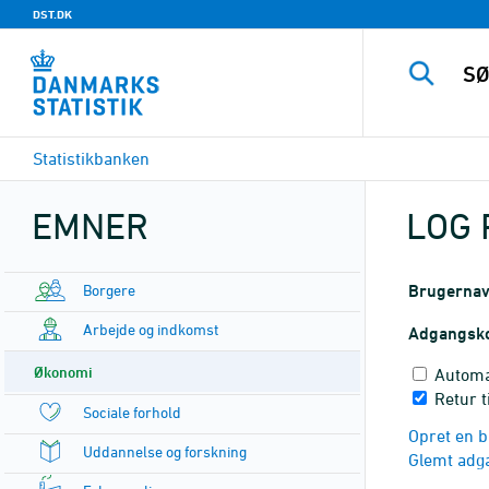
DST.DK
Statistikbanken
EMNER
LOG 
Borgere
Brugerna
Arbejde og indkomst
Adgangsk
Økonomi
Automa
Retur t
Sociale forhold
Opret en b
Uddannelse og forskning
Glemt adg