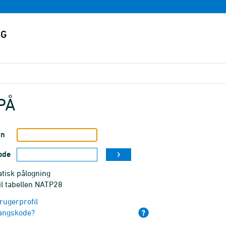
PÅ
vn
ode
tisk pålogning
il tabellen NATP28
rugerprofil
angskode?