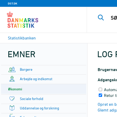
DST.DK
Statistikbanken
EMNER
LOG 
Borgere
Brugerna
Arbejde og indkomst
Adgangsk
Økonomi
Automa
Retur t
Sociale forhold
Opret en b
Uddannelse og forskning
Glemt adg