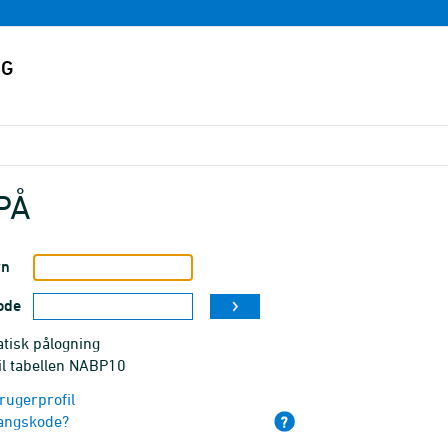
PÅ
vn
ode
tisk pålogning
il tabellen NABP10
rugerprofil
angskode?