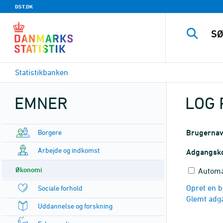
DST.DK
Statistikbanken
EMNER
LOG 
Borgere
Brugerna
Arbejde og indkomst
Adgangsk
Økonomi
Automa
Opret en b
Sociale forhold
Glemt adg
Uddannelse og forskning