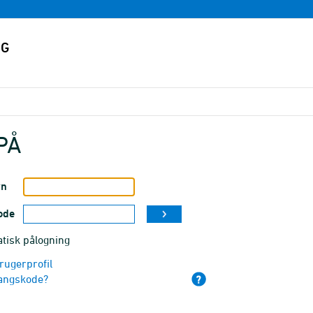
PÅ
vn
ode
tisk pålogning
rugerprofil
angskode?