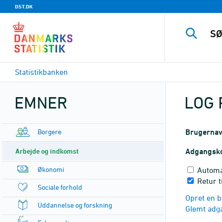
DST.DK
Statistikbanken
EMNER
LOG 
Borgere
Brugerna
Arbejde og indkomst
Adgangsk
Økonomi
Automa
Retur t
Sociale forhold
Opret en b
Uddannelse og forskning
Glemt adg