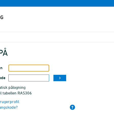
PÅ
vn
ode
tisk pålogning
il tabellen RAS306
rugerprofil
angskode?