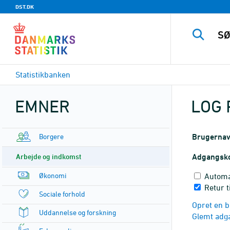
DST.DK
Statistikbanken
EMNER
LOG 
Borgere
Brugerna
Arbejde og indkomst
Adgangsk
Økonomi
Automa
Retur t
Sociale forhold
Opret en b
Uddannelse og forskning
Glemt adg