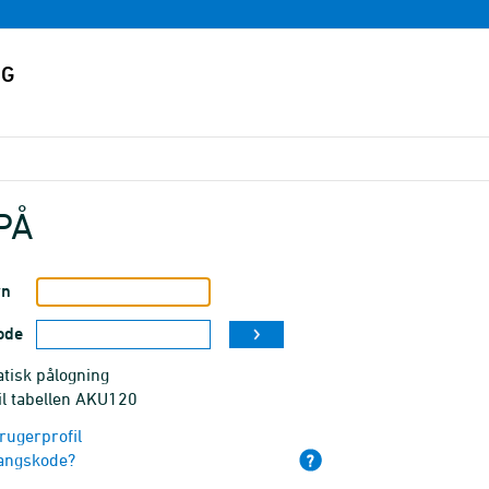
PÅ
vn
ode
tisk pålogning
il tabellen AKU120
rugerprofil
angskode?