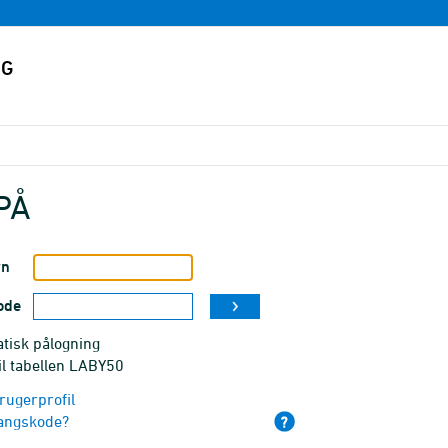
PÅ
vn
ode
tisk pålogning
il tabellen LABY50
rugerprofil
angskode?