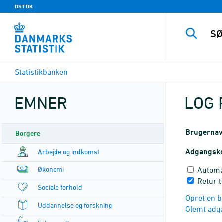
DST.DK
Statistikbanken
EMNER
LOG 
Brugerna
Borgere
Adgangsk
Arbejde og indkomst
Økonomi
Automa
Retur t
Sociale forhold
Opret en b
Uddannelse og forskning
Glemt adg