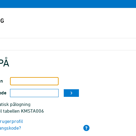
PÅ
vn
ode
tisk pålogning
til tabellen KMSTA006
rugerprofil
angskode?