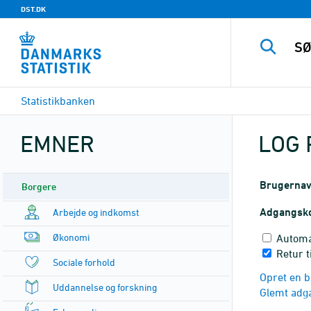
DST.DK
Statistikbanken
EMNER
LOG 
Brugerna
Borgere
Adgangsk
Arbejde og indkomst
Økonomi
Automa
Retur 
Sociale forhold
Opret en b
Uddannelse og forskning
Glemt adg