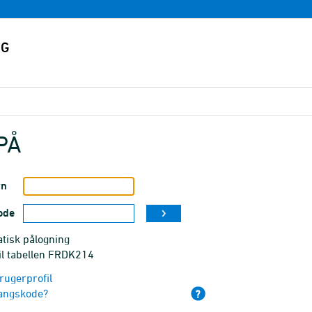
PÅ
vn
ode
tisk pålogning
il tabellen FRDK214
rugerprofil
angskode?