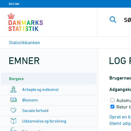
DST.DK
Statistikbanken
EMNER
LOG 
Brugerna
Borgere
Adgangsk
Arbejde og indkomst
Økonomi
Automa
Retur t
Sociale forhold
Opret en b
Uddannelse og forskning
Glemt adg