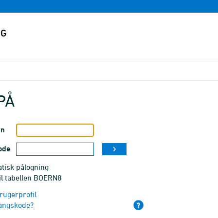
PÅ
vn
ode
tisk pålogning
il tabellen BOERN8
rugerprofil
angskode?