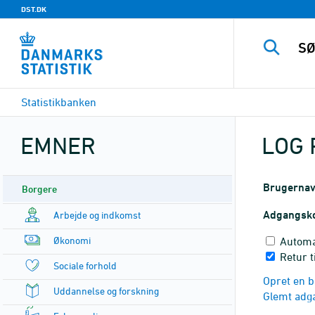
DST.DK
Statistikbanken
EMNER
LOG 
Brugerna
Borgere
Adgangsk
Arbejde og indkomst
Økonomi
Automa
Retur t
Sociale forhold
Opret en b
Uddannelse og forskning
Glemt adg