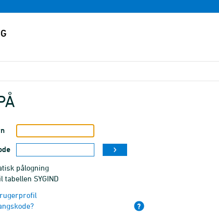
PÅ
vn
ode
tisk pålogning
il tabellen SYGIND
rugerprofil
angskode?