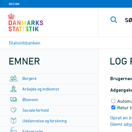
DST.DK
Statistikbanken
EMNER
LOG 
Borgere
Brugerna
Arbejde og indkomst
Adgangsk
Økonomi
Automa
Retur t
Sociale forhold
Opret en b
Uddannelse og forskning
Glemt adg
Erhvervsliv