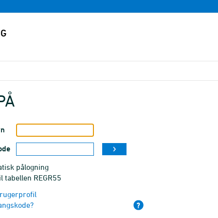
PÅ
vn
ode
tisk pålogning
il tabellen REGR55
rugerprofil
angskode?