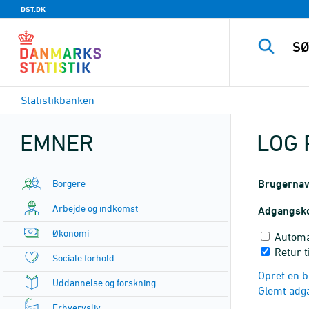
DST.DK
Statistikbanken
EMNER
LOG 
Borgere
Brugerna
Arbejde og indkomst
Adgangsk
Økonomi
Automa
Retur t
Sociale forhold
Opret en b
Uddannelse og forskning
Glemt adg
Erhvervsliv