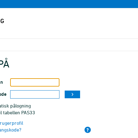
PÅ
vn
ode
tisk pålogning
il tabellen PAS33
rugerprofil
angskode?