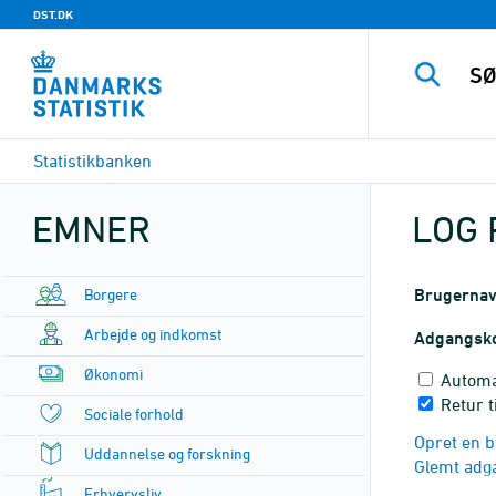
DST.DK
Statistikbanken
EMNER
LOG 
Borgere
Brugerna
Arbejde og indkomst
Adgangsk
Økonomi
Automa
Retur t
Sociale forhold
Opret en b
Uddannelse og forskning
Glemt adg
Erhvervsliv