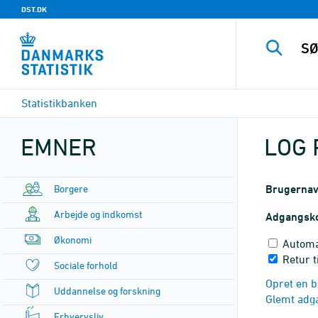
DST.DK
Statistikbanken
EMNER
LOG 
Borgere
Brugerna
Arbejde og indkomst
Adgangsk
Økonomi
Automa
Retur t
Sociale forhold
Opret en b
Uddannelse og forskning
Glemt adg
Erhvervsliv