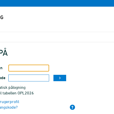
PÅ
vn
ode
tisk pålogning
il tabellen OPL2026
rugerprofil
angskode?