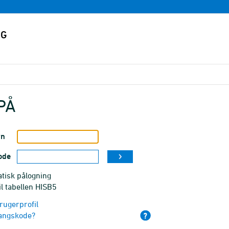
PÅ
vn
ode
tisk pålogning
il tabellen HISB5
rugerprofil
angskode?