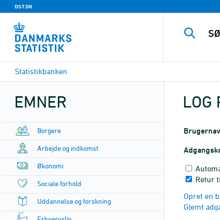
DST.DK
Statistikbanken
EMNER
LOG 
Borgere
Brugerna
Arbejde og indkomst
Adgangsk
Økonomi
Automa
Retur t
Sociale forhold
Opret en b
Uddannelse og forskning
Glemt adg
Erhvervsliv