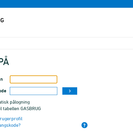
PÅ
vn
ode
tisk pålogning
til tabellen GASBRUG
rugerprofil
angskode?