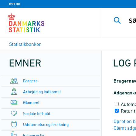
DST.DK
Statistikbanken
EMNER
LOG 
Borgere
Brugerna
Arbejde og indkomst
Adgangsk
Økonomi
Automa
Retur 
Sociale forhold
Opret en b
Uddannelse og forskning
Glemt adg
Erhvervsliv