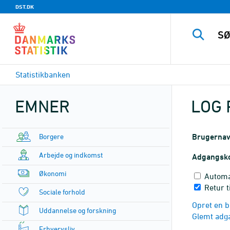
DST.DK
Statistikbanken
EMNER
LOG 
Borgere
Brugerna
Arbejde og indkomst
Adgangsk
Økonomi
Automa
Retur t
Sociale forhold
Opret en b
Uddannelse og forskning
Glemt adg
Erhvervsliv