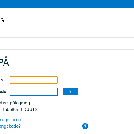
PÅ
vn
ode
tisk pålogning
il tabellen FRUGT2
rugerprofil
angskode?