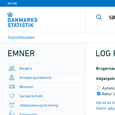
DST.DK
Statistikbanken
EMNER
LOG 
Borgere
Brugerna
Arbejde og indkomst
Adgangsk
Økonomi
Automa
Retur 
Sociale forhold
Opret en b
Uddannelse og forskning
Glemt adg
Erhvervsliv