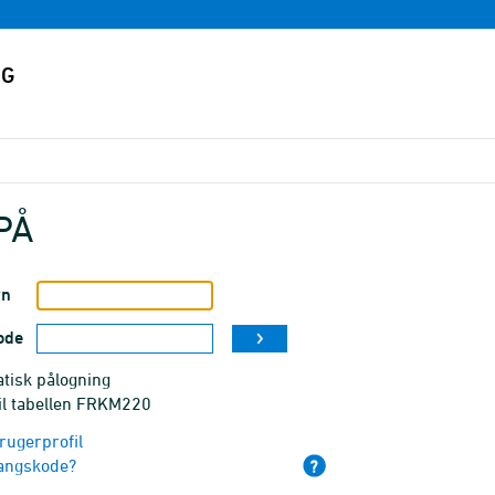
PÅ
vn
ode
tisk pålogning
til tabellen FRKM220
rugerprofil
angskode?