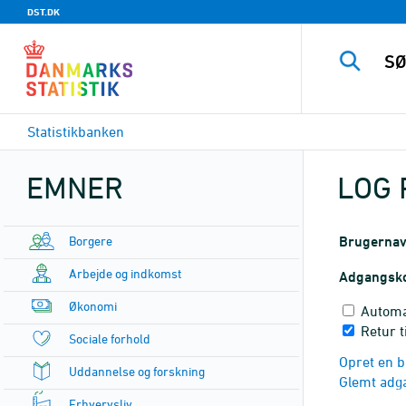
DST.DK
Statistikbanken
EMNER
LOG 
Borgere
Brugerna
Arbejde og indkomst
Adgangsk
Økonomi
Automa
Retur t
Sociale forhold
Opret en b
Uddannelse og forskning
Glemt adg
Erhvervsliv