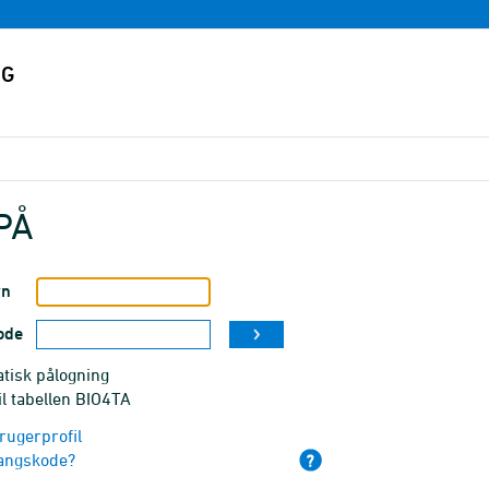
PÅ
vn
ode
tisk pålogning
il tabellen BIO4TA
rugerprofil
angskode?