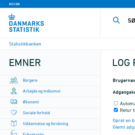
DST.DK
Statistikbanken
EMNER
LOG 
Borgere
Brugerna
Arbejde og indkomst
Adgangsk
Økonomi
Automa
Retur t
Sociale forhold
Opret en b
Uddannelse og forskning
Glemt adg
Erhvervsliv