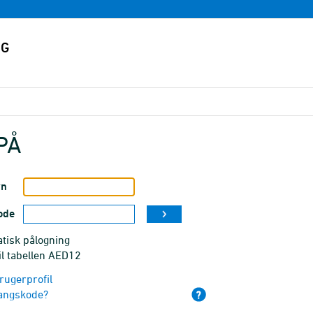
PÅ
vn
ode
tisk pålogning
il tabellen AED12
rugerprofil
angskode?