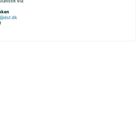
atistik via:
anken
@dst.dk
0