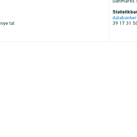
Danmarks St
Statistikb
databanker
nye tal
39 17 31 5