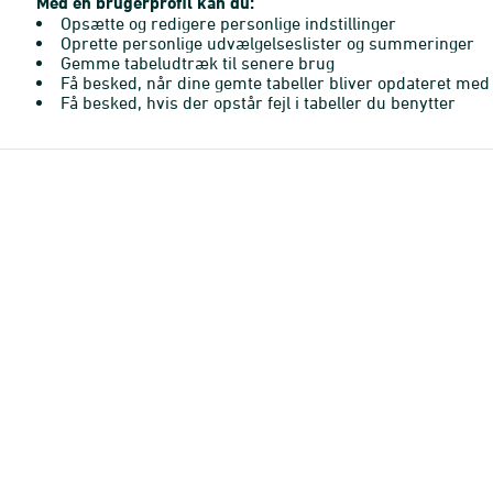
Med en brugerprofil kan du:
Opsætte og redigere personlige indstillinger
Oprette personlige udvælgelseslister og summeringer
Gemme tabeludtræk til senere brug
Få besked, når dine gemte tabeller bliver opdateret med 
Få besked, hvis der opstår fejl i tabeller du benytter