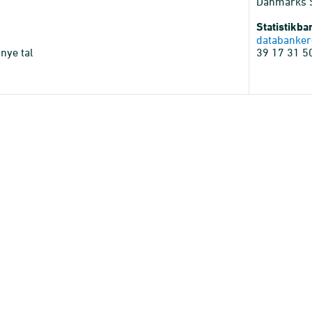
Danmarks St
Statistikb
databanker
nye tal
39 17 31 5