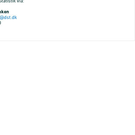
atistik via:
anken
@dst.dk
0