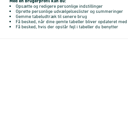
Med en brugerprofil kan du:
Opsætte og redigere personlige indstillinger
Oprette personlige udvælgelseslister og summeringer
Gemme tabeludtræk til senere brug
Få besked, når dine gemte tabeller bliver opdateret med 
Få besked, hvis der opstår fejl i tabeller du benytter