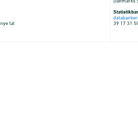
Danmarks St
Statistikb
databanker
nye tal
39 17 31 5