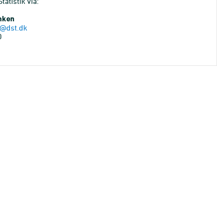
atistik via:
anken
@dst.dk
0