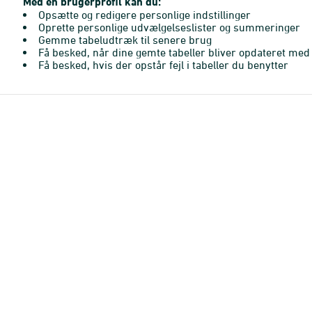
Med en brugerprofil kan du:
Opsætte og redigere personlige indstillinger
Oprette personlige udvælgelseslister og summeringer
Gemme tabeludtræk til senere brug
Få besked, når dine gemte tabeller bliver opdateret med 
Få besked, hvis der opstår fejl i tabeller du benytter