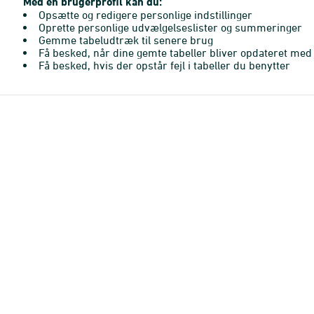
Med en brugerprofil kan du:
Opsætte og redigere personlige indstillinger
Oprette personlige udvælgelseslister og summeringer
Gemme tabeludtræk til senere brug
Få besked, når dine gemte tabeller bliver opdateret med 
Få besked, hvis der opstår fejl i tabeller du benytter