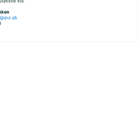
atistik via:
anken
@dst.dk
0