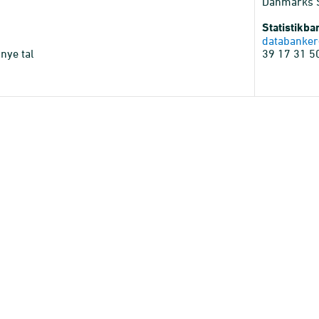
Danmarks St
Statistikb
databanker
nye tal
39 17 31 5