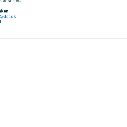
atistik via:
anken
@dst.dk
0