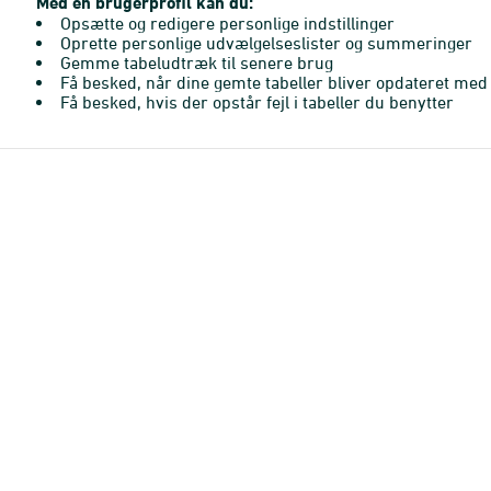
Med en brugerprofil kan du:
Opsætte og redigere personlige indstillinger
Oprette personlige udvælgelseslister og summeringer
Gemme tabeludtræk til senere brug
Få besked, når dine gemte tabeller bliver opdateret med 
Få besked, hvis der opstår fejl i tabeller du benytter