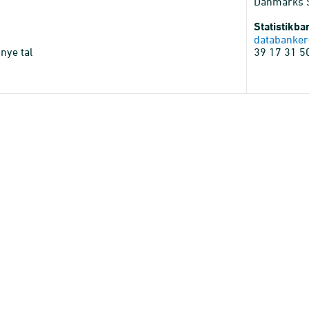
Danmarks St
Statistikb
databanker
nye tal
39 17 31 5