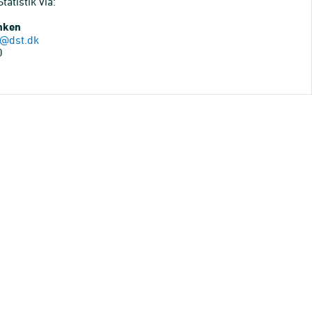
atistik via:
anken
@dst.dk
0