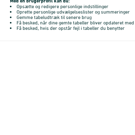
Med en brugerprofil kan du:
Opsætte og redigere personlige indstillinger
Oprette personlige udvælgelseslister og summeringer
Gemme tabeludtræk til senere brug
Få besked, når dine gemte tabeller bliver opdateret med 
Få besked, hvis der opstår fejl i tabeller du benytter