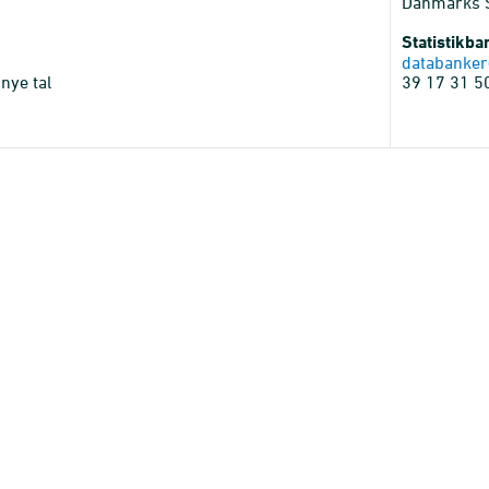
Danmarks St
Statistikb
databanker
nye tal
39 17 31 5