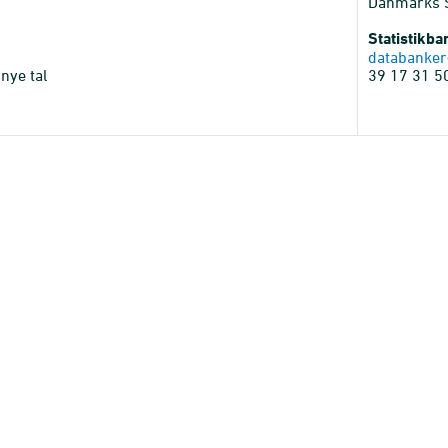
Danmarks St
Statistikb
databanker
nye tal
39 17 31 5