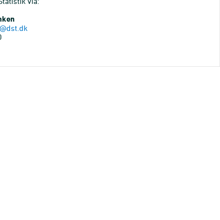
atistik via:
anken
@dst.dk
0