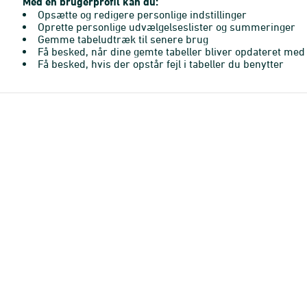
Med en brugerprofil kan du:
Opsætte og redigere personlige indstillinger
Oprette personlige udvælgelseslister og summeringer
Gemme tabeludtræk til senere brug
Få besked, når dine gemte tabeller bliver opdateret med 
Få besked, hvis der opstår fejl i tabeller du benytter