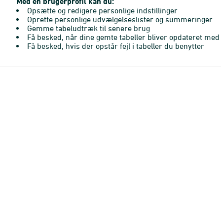
Med en brugerprofil kan du:
Opsætte og redigere personlige indstillinger
Oprette personlige udvælgelseslister og summeringer
Gemme tabeludtræk til senere brug
Få besked, når dine gemte tabeller bliver opdateret med 
Få besked, hvis der opstår fejl i tabeller du benytter