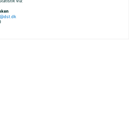
atistik via:
anken
@dst.dk
0