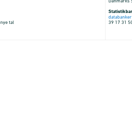
Danmarks St
Statistikb
databanker
nye tal
39 17 31 5