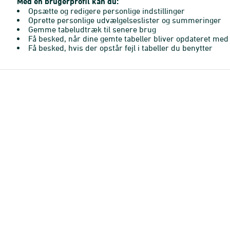
Med en brugerprofil kan du:
Opsætte og redigere personlige indstillinger
Oprette personlige udvælgelseslister og summeringer
Gemme tabeludtræk til senere brug
Få besked, når dine gemte tabeller bliver opdateret med 
Få besked, hvis der opstår fejl i tabeller du benytter