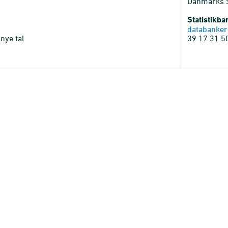
Danmarks St
Statistikb
databanker
nye tal
39 17 31 5