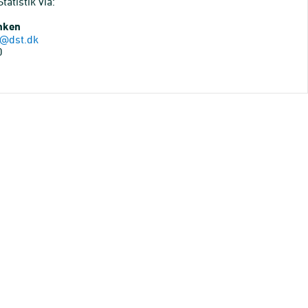
atistik via:
anken
@dst.dk
0