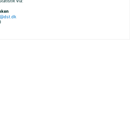
atistik via:
anken
@dst.dk
0