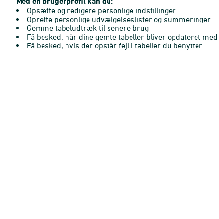
Med en brugerprofil kan du:
Opsætte og redigere personlige indstillinger
Oprette personlige udvælgelseslister og summeringer
Gemme tabeludtræk til senere brug
Få besked, når dine gemte tabeller bliver opdateret med 
Få besked, hvis der opstår fejl i tabeller du benytter