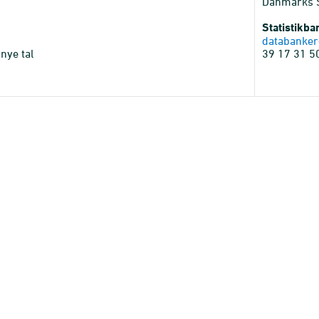
Danmarks St
Statistikb
databanker
nye tal
39 17 31 5