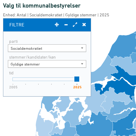
Valg til kommunalbestyrelser
Valg til kommunalbestyrelser
Map of unspecified region with 1 data series.
Enhed: Antal | Socialdemokratiet | Gyldige stemmer | 2025
Enhed: Antal | Socialdemokratiet | Gyldige stemmer | 2025
FILTRE
parti
Socialdemokratiet
stemmer/kandidater/køn
Gyldige stemmer
tid
2005
2025