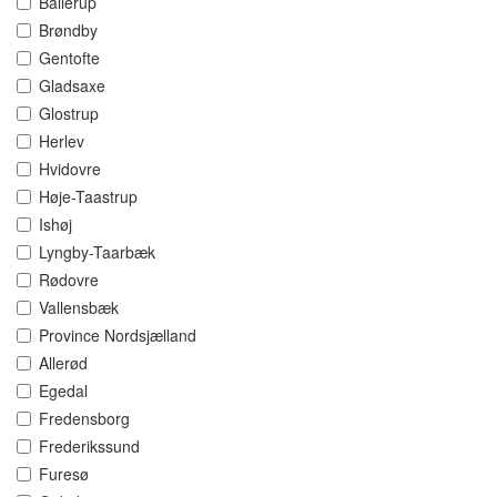
Ballerup
Brøndby
Gentofte
Gladsaxe
Glostrup
Herlev
Hvidovre
Høje-Taastrup
Ishøj
Lyngby-Taarbæk
Rødovre
Vallensbæk
Province Nordsjælland
Allerød
Egedal
Fredensborg
Frederikssund
Furesø