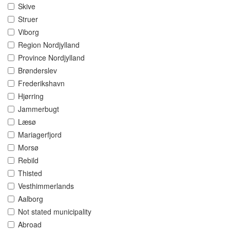
Skive
Struer
Viborg
Region Nordjylland
Province Nordjylland
Brønderslev
Frederikshavn
Hjørring
Jammerbugt
Læsø
Mariagerfjord
Morsø
Rebild
Thisted
Vesthimmerlands
Aalborg
Not stated municipality
Abroad