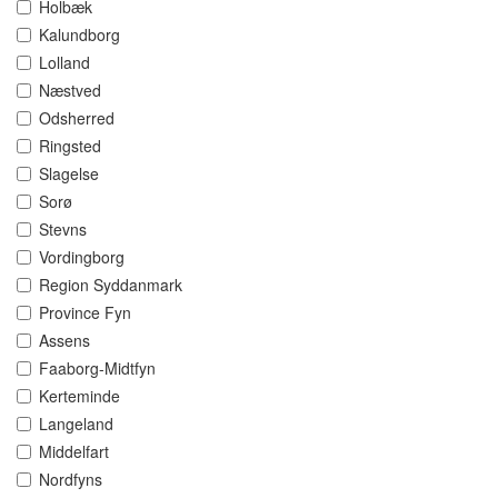
Holbæk
Kalundborg
Lolland
Næstved
Odsherred
Ringsted
Slagelse
Sorø
Stevns
Vordingborg
Region Syddanmark
Province Fyn
Assens
Faaborg-Midtfyn
Kerteminde
Langeland
Middelfart
Nordfyns