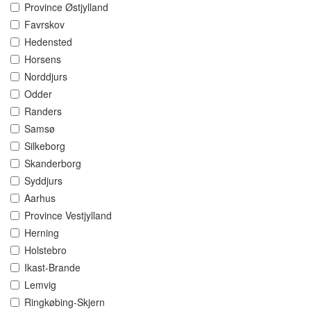
Province Østjylland
Favrskov
Hedensted
Horsens
Norddjurs
Odder
Randers
Samsø
Silkeborg
Skanderborg
Syddjurs
Aarhus
Province Vestjylland
Herning
Holstebro
Ikast-Brande
Lemvig
Ringkøbing-Skjern