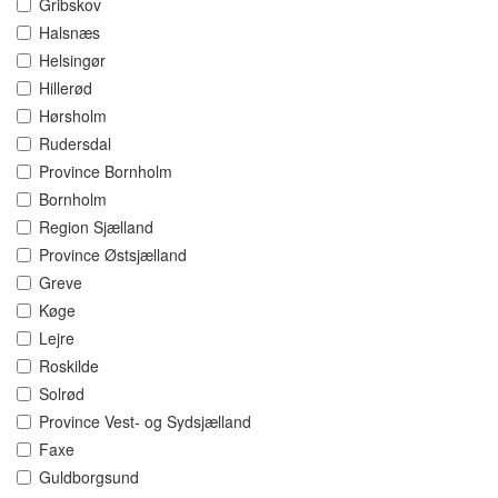
Gribskov
Halsnæs
Helsingør
Hillerød
Hørsholm
Rudersdal
Province Bornholm
Bornholm
Region Sjælland
Province Østsjælland
Greve
Køge
Lejre
Roskilde
Solrød
Province Vest- og Sydsjælland
Faxe
Guldborgsund