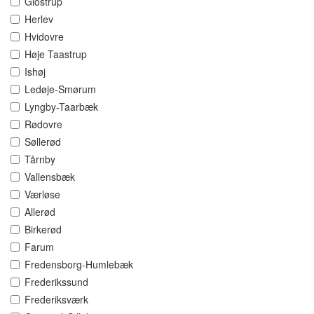
Glostrup
Herlev
Hvidovre
Høje Taastrup
Ishøj
Ledøje-Smørum
Lyngby-Taarbæk
Rødovre
Søllerød
Tårnby
Vallensbæk
Værløse
Allerød
Birkerød
Farum
Fredensborg-Humlebæk
Frederikssund
Frederiksværk