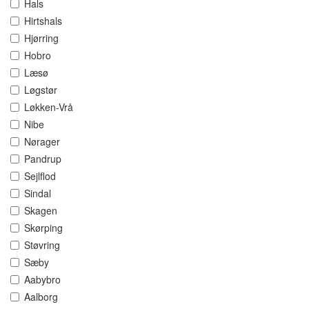
Hals
Hirtshals
Hjørring
Hobro
Læsø
Løgstør
Løkken-Vrå
Nibe
Nørager
Pandrup
Sejlflod
Sindal
Skagen
Skørping
Støvring
Sæby
Aabybro
Aalborg