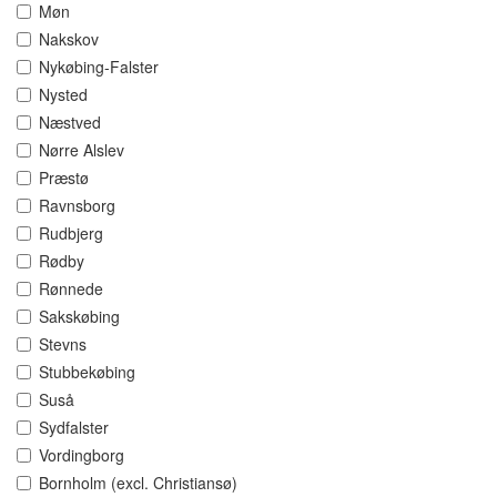
Møn
Nakskov
Nykøbing-Falster
Nysted
Næstved
Nørre Alslev
Præstø
Ravnsborg
Rudbjerg
Rødby
Rønnede
Sakskøbing
Stevns
Stubbekøbing
Suså
Sydfalster
Vordingborg
Bornholm (excl. Christiansø)