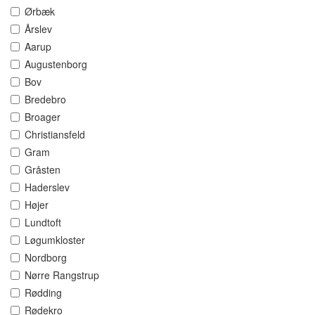
Ørbæk
Årslev
Aarup
Augustenborg
Bov
Bredebro
Broager
Christiansfeld
Gram
Gråsten
Haderslev
Højer
Lundtoft
Løgumkloster
Nordborg
Nørre Rangstrup
Rødding
Rødekro