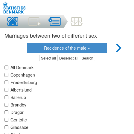
Marriages between two of different sex
Recidence of the male
Select all
Deselect all
Search
All Denmark
Copenhagen
Frederiksberg
Albertslund
Ballerup
Brøndby
Dragør
Gentofte
Gladsaxe