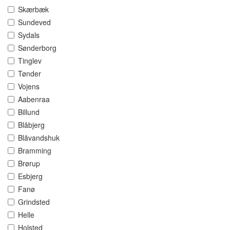
Skærbæk
Sundeved
Sydals
Sønderborg
Tinglev
Tønder
Vojens
Aabenraa
Billund
Blåbjerg
Blåvandshuk
Bramming
Brørup
Esbjerg
Fanø
Grindsted
Helle
Holsted