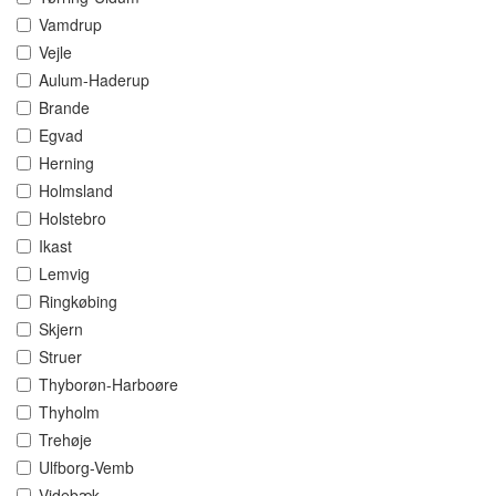
Vamdrup
Vejle
Aulum-Haderup
Brande
Egvad
Herning
Holmsland
Holstebro
Ikast
Lemvig
Ringkøbing
Skjern
Struer
Thyborøn-Harboøre
Thyholm
Trehøje
Ulfborg-Vemb
Videbæk