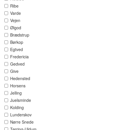
Ribe
Varde
Vejen
Ølgod
Brædstrup
Børkop
Egtved
Fredericia
Gedved
Give
Hedensted
Horsens
Jelling
Juelsminde
Kolding
Lunderskov
Nørre Snede
Tørring-Uldum