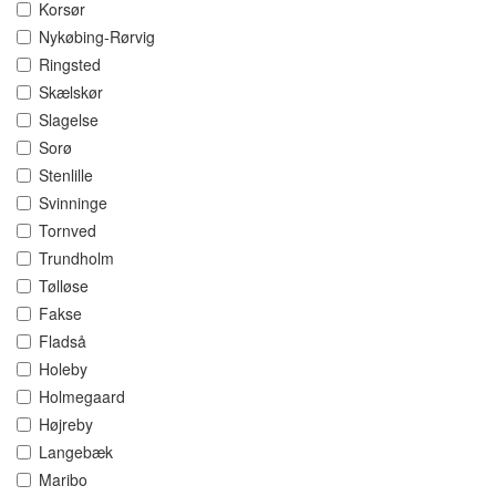
Korsør
Nykøbing-Rørvig
Ringsted
Skælskør
Slagelse
Sorø
Stenlille
Svinninge
Tornved
Trundholm
Tølløse
Fakse
Fladså
Holeby
Holmegaard
Højreby
Langebæk
Maribo