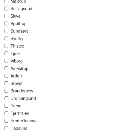
Møldrup
Sallingsund
Skive
Spøttrup
Sundsøre
Sydthy
Thisted
Tjele
Viborg
Aalestrup
Arden
Brovst
Brønderslev
Dronninglund
Farsø
Fjerritslev
Frederikshavn
Hadsund