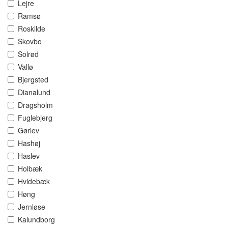
Lejre
Ramsø
Roskilde
Skovbo
Solrød
Vallø
Bjergsted
Dianalund
Dragsholm
Fuglebjerg
Gørlev
Hashøj
Haslev
Holbæk
Hvidebæk
Høng
Jernløse
Kalundborg