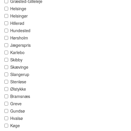
Græsted-Gilleleje
Helsinge
Helsingør
Hillerød
Hundested
Hørsholm
Jægerspris
Karlebo
Skibby
Skævinge
Slangerup
Stenløse
Ølstykke
Bramsnæs
Greve
Gundsø
Hvalsø
Køge