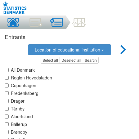
Entrants
Location of educational institution
Select all
Deselect all
Search
All Denmark
Region Hovedstaden
Copenhagen
Frederiksberg
Dragør
Tårnby
Albertslund
Ballerup
Brøndby