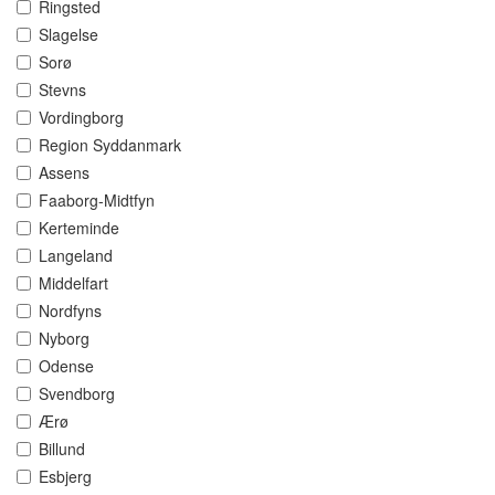
Ringsted
Slagelse
Sorø
Stevns
Vordingborg
Region Syddanmark
Assens
Faaborg-Midtfyn
Kerteminde
Langeland
Middelfart
Nordfyns
Nyborg
Odense
Svendborg
Ærø
Billund
Esbjerg