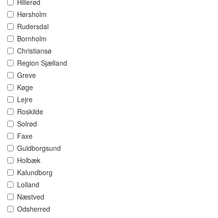
Hillerød
Hørsholm
Rudersdal
Bornholm
Christiansø
Region Sjælland
Greve
Køge
Lejre
Roskilde
Solrød
Faxe
Guldborgsund
Holbæk
Kalundborg
Lolland
Næstved
Odsherred