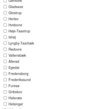
Gentofte
Gladsaxe
Glostrup
Herlev
Hvidovre
Høje-Taastrup
Ishøj
Lyngby-Taarbæk
Rødovre
Vallensbæk
Allerød
Egedal
Fredensborg
Frederikssund
Furesø
Gribskov
Halsnæs
Helsingør