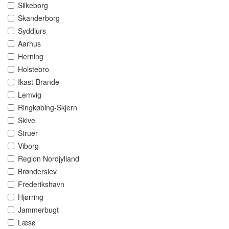
Silkeborg
Skanderborg
Syddjurs
Aarhus
Herning
Holstebro
Ikast-Brande
Lemvig
Ringkøbing-Skjern
Skive
Struer
Viborg
Region Nordjylland
Brønderslev
Frederikshavn
Hjørring
Jammerbugt
Læsø