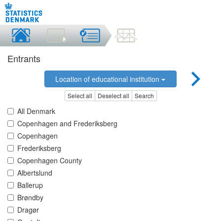
Entrants
Location of educational institution
Select all
Deselect all
Search
All Denmark
Copenhagen and Frederiksberg
Copenhagen
Frederiksberg
Copenhagen County
Albertslund
Ballerup
Brøndby
Dragør