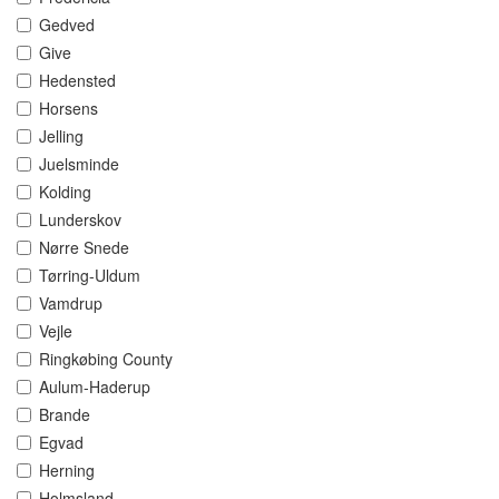
Gedved
Give
Hedensted
Horsens
Jelling
Juelsminde
Kolding
Lunderskov
Nørre Snede
Tørring-Uldum
Vamdrup
Vejle
Ringkøbing County
Aulum-Haderup
Brande
Egvad
Herning
Holmsland