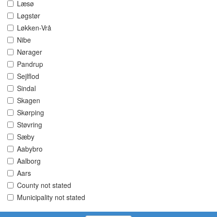
Læsø
Løgstør
Løkken-Vrå
Nibe
Nørager
Pandrup
Sejlflod
Sindal
Skagen
Skørping
Støvring
Sæby
Aabybro
Aalborg
Aars
County not stated
Municipality not stated