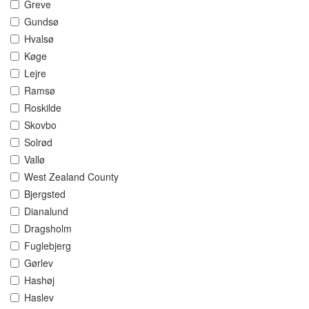
Greve
Gundsø
Hvalsø
Køge
Lejre
Ramsø
Roskilde
Skovbo
Solrød
Vallø
West Zealand County
Bjergsted
Dianalund
Dragsholm
Fuglebjerg
Gørlev
Hashøj
Haslev