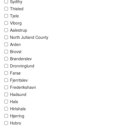
Sydthy
Thisted
Tjele
Viborg
Aalestrup
North Jutland County
Arden
Brovst
Brønderslev
Dronninglund
Farsø
Fjerritslev
Frederikshavn
Hadsund
Hals
Hirtshals
Hjørring
Hobro