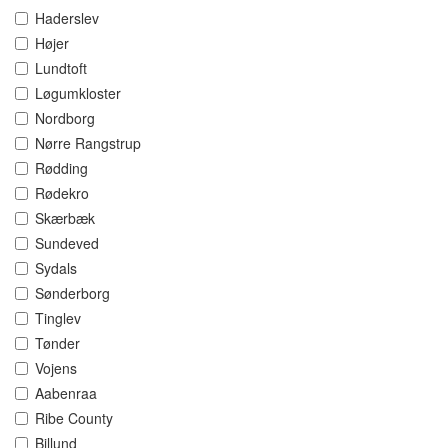
Haderslev
Højer
Lundtoft
Løgumkloster
Nordborg
Nørre Rangstrup
Rødding
Rødekro
Skærbæk
Sundeved
Sydals
Sønderborg
Tinglev
Tønder
Vojens
Aabenraa
Ribe County
Billund