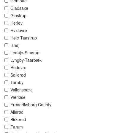
Gentofte
Gladsaxe
Glostrup
Herlev
Hvidovre
Høje Taastrup
Ishøj
Ledøje-Smørum
Lyngby-Taarbæk
Rødovre
Søllerød
Tårnby
Vallensbæk
Værløse
Frederiksborg County
Allerød
Birkerød
Farum