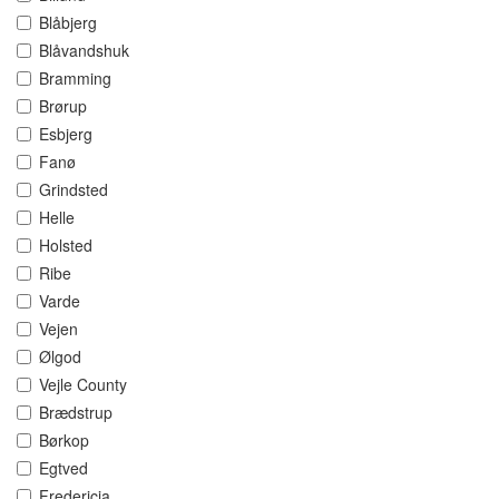
Blåbjerg
Blåvandshuk
Bramming
Brørup
Esbjerg
Fanø
Grindsted
Helle
Holsted
Ribe
Varde
Vejen
Ølgod
Vejle County
Brædstrup
Børkop
Egtved
Fredericia