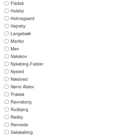
Fladså
Holeby
Holmegaard
Højreby
Langebæk
Maribo
Møn
Nakskov
Nykøbing-Falster
Nysted
Næstved
Nørre Alslev
Præstø
Ravnsborg
Rudbjerg
Rødby
Rønnede
Sakskøbing