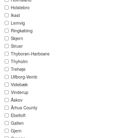
Holstebro
Ikast
Lemvig
Ringkøbing
Skjern
Struer
Thyborøn-Harboøre
Thyholm
Trehøje
Ulfborg-Vemb
Videbæk
Vinderup
Åskov
Århus County
Ebeltoft
Galten
Gjern