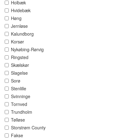
Holbæk
Hvidebæk
Høng
Jernløse
Kalundborg
Korsør
Nykøbing-Rørvig
Ringsted
Skælskør
Slagelse
Sorø
Stenlille
Svinninge
Tornved
Trundholm
Tølløse
Storstrøm County
Fakse