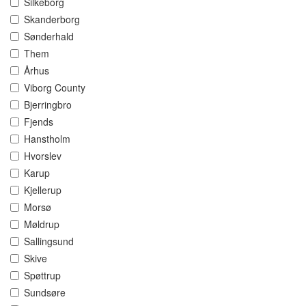
Silkeborg
Skanderborg
Sønderhald
Them
Århus
Viborg County
Bjerringbro
Fjends
Hanstholm
Hvorslev
Karup
Kjellerup
Morsø
Møldrup
Sallingsund
Skive
Spøttrup
Sundsøre