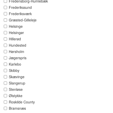
Fredensborg-Humlebæk
Frederikssund
Frederiksværk
Græsted-Gilleleje
Helsinge
Helsingør
Hillerød
Hundested
Hørsholm
Jægerspris
Karlebo
Skibby
Skævinge
Slangerup
Stenløse
Ølstykke
Roskilde County
Bramsnæs