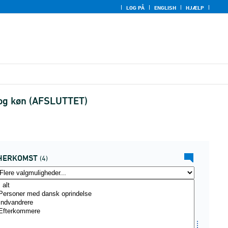
LOG PÅ
ENGLISH
HJÆLP
e og køn (AFSLUTTET)
HERKOMST
(4)