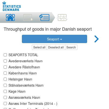
Throughput of goods in major Danish seaport
Seaport
Select all
Deselect all
Search
SEAPORTS TOTAL
Avedøreværkets Havn
Avedøre Råstofhavn
Københavns Havn
Helsingør Havn
Stålvalseværkets Havn
Køge Havn
Asnæsværkets Havn
Asnæs Inter Terminals (2014 - )