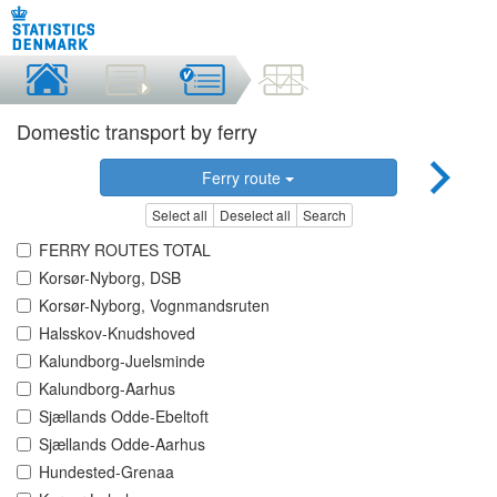
Domestic transport by ferry
Ferry route
Select all
Deselect all
Search
FERRY ROUTES TOTAL
Korsør-Nyborg, DSB
Korsør-Nyborg, Vognmandsruten
Halsskov-Knudshoved
Kalundborg-Juelsminde
Kalundborg-Aarhus
Sjællands Odde-Ebeltoft
Sjællands Odde-Aarhus
Hundested-Grenaa