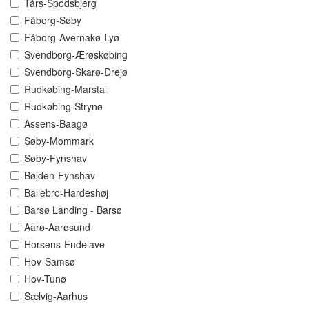
Tårs-Spodsbjerg
Fåborg-Søby
Fåborg-Avernakø-Lyø
Svendborg-Ærøskøbing
Svendborg-Skarø-Drejø
Rudkøbing-Marstal
Rudkøbing-Strynø
Assens-Baagø
Søby-Mommark
Søby-Fynshav
Bøjden-Fynshav
Ballebro-Hardeshøj
Barsø Landing - Barsø
Aarø-Aarøsund
Horsens-Endelave
Hov-Samsø
Hov-Tunø
Sælvig-Aarhus