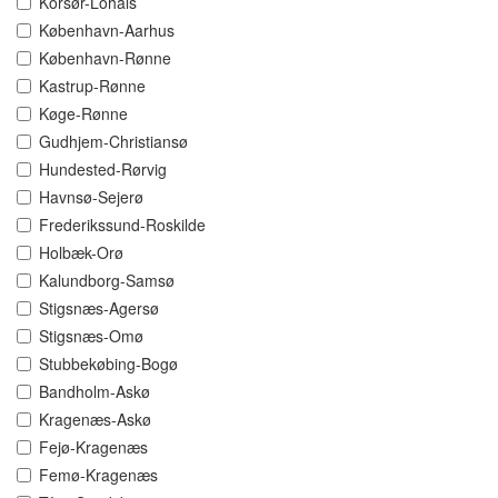
Korsør-Lohals
København-Aarhus
København-Rønne
Kastrup-Rønne
Køge-Rønne
Gudhjem-Christiansø
Hundested-Rørvig
Havnsø-Sejerø
Frederikssund-Roskilde
Holbæk-Orø
Kalundborg-Samsø
Stigsnæs-Agersø
Stigsnæs-Omø
Stubbekøbing-Bogø
Bandholm-Askø
Kragenæs-Askø
Fejø-Kragenæs
Femø-Kragenæs