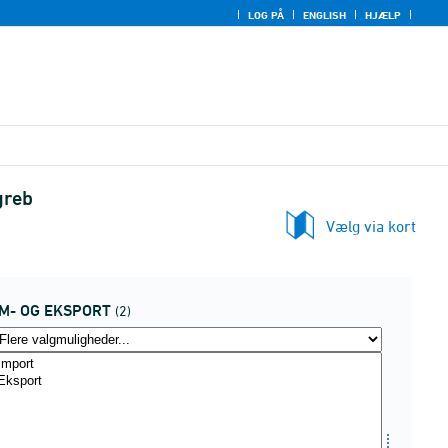
LOG PÅ
ENGLISH
HJÆLP
greb
Vælg via kort
IM- OG EKSPORT
(2)