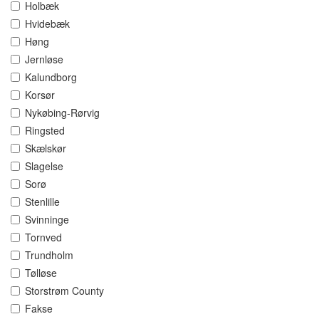
Holbæk
Hvidebæk
Høng
Jernløse
Kalundborg
Korsør
Nykøbing-Rørvig
Ringsted
Skælskør
Slagelse
Sorø
Stenlille
Svinninge
Tornved
Trundholm
Tølløse
Storstrøm County
Fakse