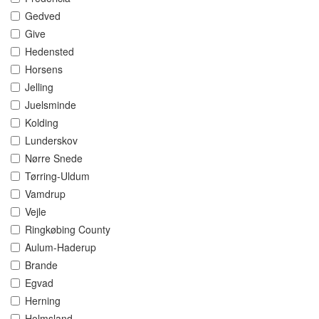
Gedved
Give
Hedensted
Horsens
Jelling
Juelsminde
Kolding
Lunderskov
Nørre Snede
Tørring-Uldum
Vamdrup
Vejle
Ringkøbing County
Aulum-Haderup
Brande
Egvad
Herning
Holmsland