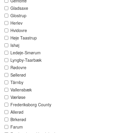
Gentofte
Gladsaxe
Glostrup
Herlev
Hvidovre
Høje Taastrup
Ishøj
Ledøje-Smørum
Lyngby-Taarbæk
Rødovre
Søllerød
Tårnby
Vallensbæk
Værløse
Frederiksborg County
Allerød
Birkerød
Farum