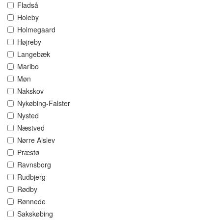
Fladså
Holeby
Holmegaard
Højreby
Langebæk
Maribo
Møn
Nakskov
Nykøbing-Falster
Nysted
Næstved
Nørre Alslev
Præstø
Ravnsborg
Rudbjerg
Rødby
Rønnede
Sakskøbing