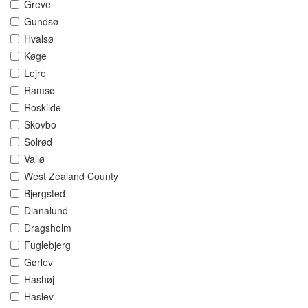
Greve
Gundsø
Hvalsø
Køge
Lejre
Ramsø
Roskilde
Skovbo
Solrød
Vallø
West Zealand County
Bjergsted
Dianalund
Dragsholm
Fuglebjerg
Gørlev
Hashøj
Haslev