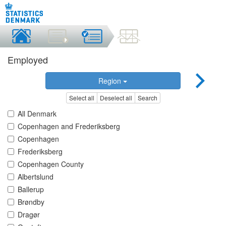
Employed
Region
Select all
Deselect all
Search
All Denmark
Copenhagen and Frederiksberg
Copenhagen
Frederiksberg
Copenhagen County
Albertslund
Ballerup
Brøndby
Dragør