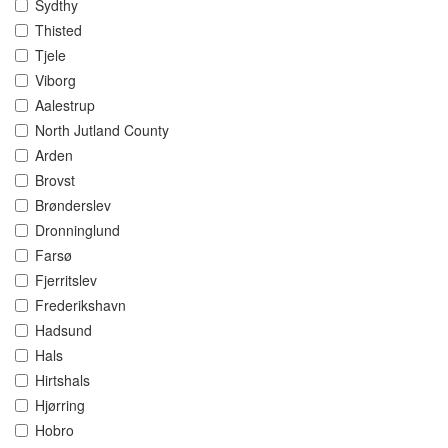
Sydthy
Thisted
Tjele
Viborg
Aalestrup
North Jutland County
Arden
Brovst
Brønderslev
Dronninglund
Farsø
Fjerritslev
Frederikshavn
Hadsund
Hals
Hirtshals
Hjørring
Hobro