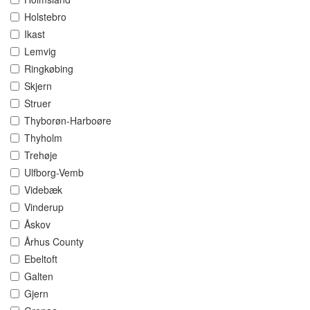
Holstebro
Ikast
Lemvig
Ringkøbing
Skjern
Struer
Thyborøn-Harboøre
Thyholm
Trehøje
Ulfborg-Vemb
Videbæk
Vinderup
Åskov
Århus County
Ebeltoft
Galten
Gjern