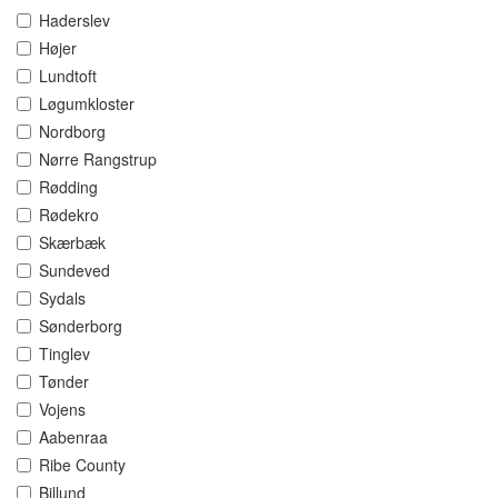
Haderslev
Højer
Lundtoft
Løgumkloster
Nordborg
Nørre Rangstrup
Rødding
Rødekro
Skærbæk
Sundeved
Sydals
Sønderborg
Tinglev
Tønder
Vojens
Aabenraa
Ribe County
Billund