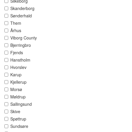
Silkeborg
Skanderborg
Sønderhald
Them
Århus
Viborg County
Bjerringbro
Fjends
Hanstholm
Hvorslev
Karup
Kjellerup
Morsø
Møldrup
Sallingsund
Skive
Spøttrup
Sundsøre