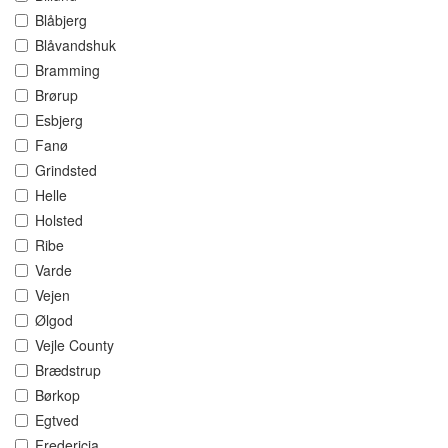
Blåbjerg
Blåvandshuk
Bramming
Brørup
Esbjerg
Fanø
Grindsted
Helle
Holsted
Ribe
Varde
Vejen
Ølgod
Vejle County
Brædstrup
Børkop
Egtved
Fredericia