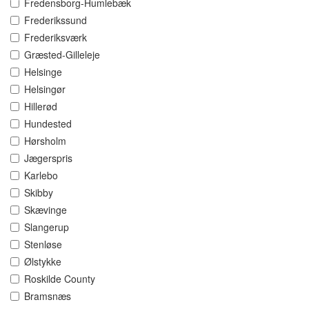
Fredensborg-Humlebæk
Frederikssund
Frederiksværk
Græsted-Gilleleje
Helsinge
Helsingør
Hillerød
Hundested
Hørsholm
Jægerspris
Karlebo
Skibby
Skævinge
Slangerup
Stenløse
Ølstykke
Roskilde County
Bramsnæs