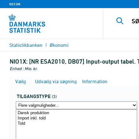
DST.DK
Statistikbanken
Økonomi
NIO1X:
[NR ESA2010, DB07] Input-output tabel. 
Enhed : Mio. kr.
Vælg
Udvælg via søgning
Information
TILGANGSTYPE
(3)