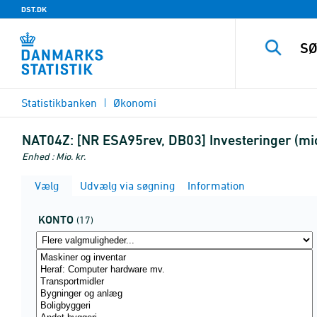
DST.DK
Statistikbanken
Økonomi
NAT04Z:
[NR ESA95rev, DB03] Investeringer (mio
Enhed : Mio. kr.
Vælg
Udvælg via søgning
Information
KONTO
(17)