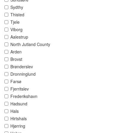
Sydthy
Thisted
Tjele
Viborg
Aalestrup
North Jutland County
Arden
Brovst
Brønderslev
Dronninglund
Farsø
Fjerritslev
Frederikshavn
Hadsund
Hals
Hirtshals
Hjørring