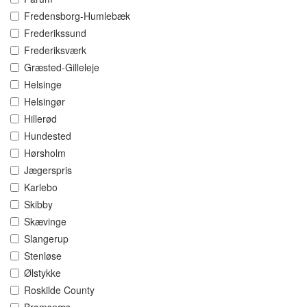
Fredensborg-Humlebæk
Frederikssund
Frederiksværk
Græsted-Gilleleje
Helsinge
Helsingør
Hillerød
Hundested
Hørsholm
Jægerspris
Karlebo
Skibby
Skævinge
Slangerup
Stenløse
Ølstykke
Roskilde County