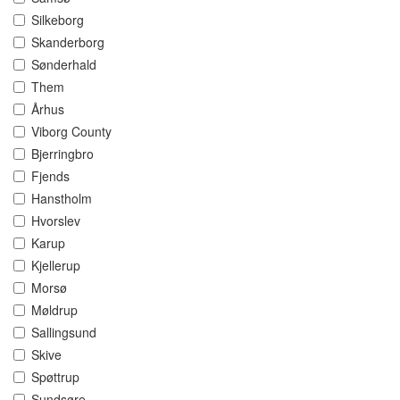
Silkeborg
Skanderborg
Sønderhald
Them
Århus
Viborg County
Bjerringbro
Fjends
Hanstholm
Hvorslev
Karup
Kjellerup
Morsø
Møldrup
Sallingsund
Skive
Spøttrup
Sundsøre