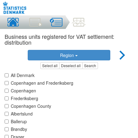
Business units registered for VAT settlement:
distribution
Region
Select all
Deselect all
Search
All Denmark
Copenhagen and Frederiksberg
Copenhagen
Frederiksberg
Copenhagen County
Albertslund
Ballerup
Brøndby
Dragør