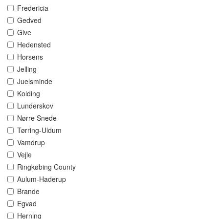
Fredericia
Gedved
Give
Hedensted
Horsens
Jelling
Juelsminde
Kolding
Lunderskov
Nørre Snede
Tørring-Uldum
Vamdrup
Vejle
Ringkøbing County
Aulum-Haderup
Brande
Egvad
Herning