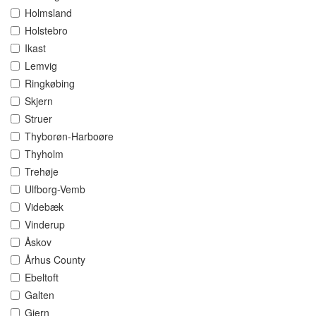
Holmsland
Holstebro
Ikast
Lemvig
Ringkøbing
Skjern
Struer
Thyborøn-Harboøre
Thyholm
Trehøje
Ulfborg-Vemb
Videbæk
Vinderup
Åskov
Århus County
Ebeltoft
Galten
Gjern