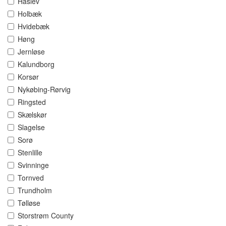
Haslev
Holbæk
Hvidebæk
Høng
Jernløse
Kalundborg
Korsør
Nykøbing-Rørvig
Ringsted
Skælskør
Slagelse
Sorø
Stenlille
Svinninge
Tornved
Trundholm
Tølløse
Storstrøm County