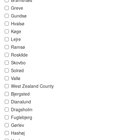
Bramsnæs
Greve
Gundsø
Hvalsø
Køge
Lejre
Ramsø
Roskilde
Skovbo
Solrød
Vallø
West Zealand County
Bjergsted
Dianalund
Dragsholm
Fuglebjerg
Gørlev
Hashøj