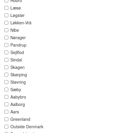
Hobro
Læsø
Løgstør
Løkken-Vrå
Nibe
Nørager
Pandrup
Sejlflod
Sindal
Skagen
Skørping
Støvring
Sæby
Aabybro
Aalborg
Aars
Greenland
Outside Denmark