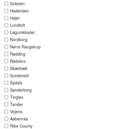
Gråsten
Haderslev
Højer
Lundtoft
Løgumkloster
Nordborg
Nørre Rangstrup
Rødding
Rødekro
Skærbæk
Sundeved
Sydals
Sønderborg
Tinglev
Tønder
Vojens
Aabenraa
Ribe County