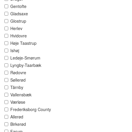
Gentofte
Gladsaxe
Glostrup
Herlev
Hvidovre
Høje Taastrup
Ishøj
Ledøje-Smørum
Lyngby-Taarbæk
Rødovre
Søllerød
Tårnby
Vallensbæk
Værløse
Frederiksborg County
Allerød
Birkerød
Farum