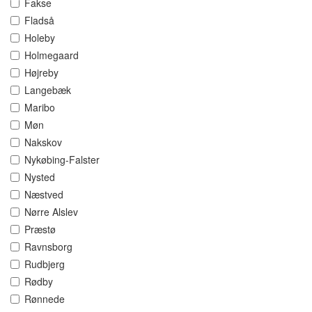
Fakse
Fladså
Holeby
Holmegaard
Højreby
Langebæk
Maribo
Møn
Nakskov
Nykøbing-Falster
Nysted
Næstved
Nørre Alslev
Præstø
Ravnsborg
Rudbjerg
Rødby
Rønnede