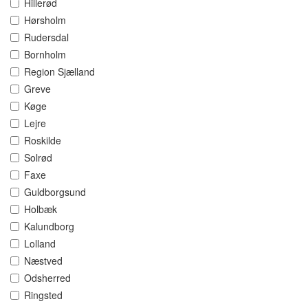
Hillerød
Hørsholm
Rudersdal
Bornholm
Region Sjælland
Greve
Køge
Lejre
Roskilde
Solrød
Faxe
Guldborgsund
Holbæk
Kalundborg
Lolland
Næstved
Odsherred
Ringsted