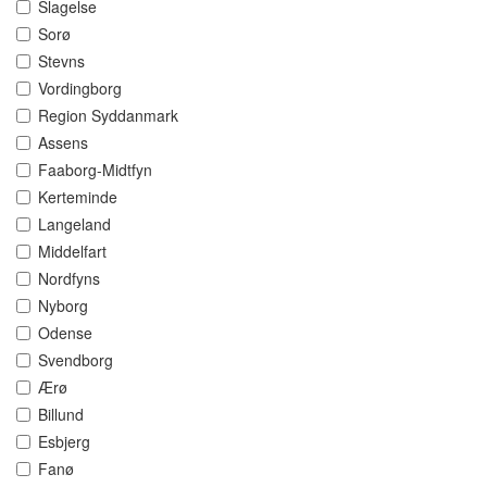
Slagelse
Sorø
Stevns
Vordingborg
Region Syddanmark
Assens
Faaborg-Midtfyn
Kerteminde
Langeland
Middelfart
Nordfyns
Nyborg
Odense
Svendborg
Ærø
Billund
Esbjerg
Fanø