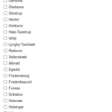
Gentofte
Gladsaxe
Glostrup
Herlev
Hvidovre
Høje-Taastrup
Ishøj
Lyngby-Taarbæk
Rødovre
Vallensbæk
Allerød
Egedal
Fredensborg
Frederikssund
Furesø
Gribskov
Halsnæs
Helsingør