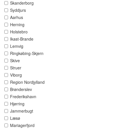
Skanderborg
Syddjurs
Aarhus
Herning
Holstebro
Ikast-Brande
Lemvig
Ringkøbing-Skjern
Skive
Struer
Viborg
Region Nordjylland
Brønderslev
Frederikshavn
Hjørring
Jammerbugt
Læsø
Mariagerfjord