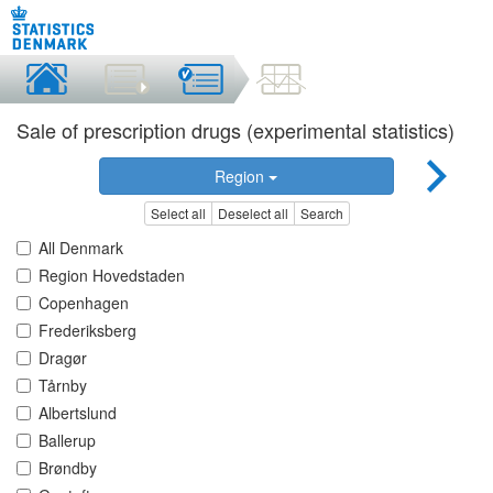
Sale of prescription drugs (experimental statistics)
Region
Select all
Deselect all
Search
All Denmark
Region Hovedstaden
Copenhagen
Frederiksberg
Dragør
Tårnby
Albertslund
Ballerup
Brøndby