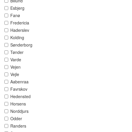
Billund
Esbjerg
Fanø
Fredericia
Haderslev
Kolding
Sønderborg
Tønder
Varde
Vejen
Vejle
Aabenraa
Favrskov
Hedensted
Horsens
Norddjurs
Odder
Randers