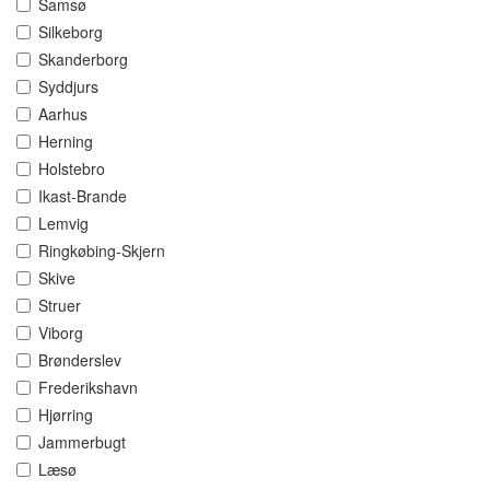
Samsø
Silkeborg
Skanderborg
Syddjurs
Aarhus
Herning
Holstebro
Ikast-Brande
Lemvig
Ringkøbing-Skjern
Skive
Struer
Viborg
Brønderslev
Frederikshavn
Hjørring
Jammerbugt
Læsø