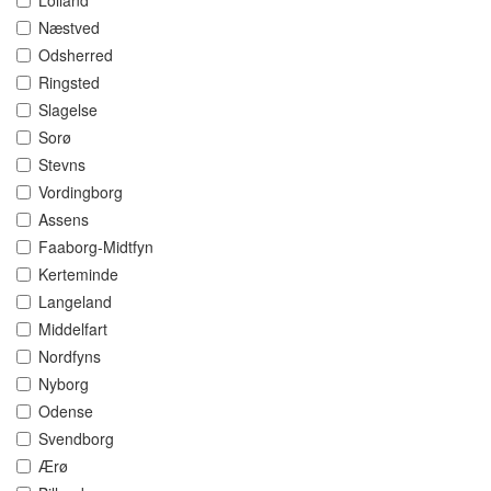
Lolland
Næstved
Odsherred
Ringsted
Slagelse
Sorø
Stevns
Vordingborg
Assens
Faaborg-Midtfyn
Kerteminde
Langeland
Middelfart
Nordfyns
Nyborg
Odense
Svendborg
Ærø