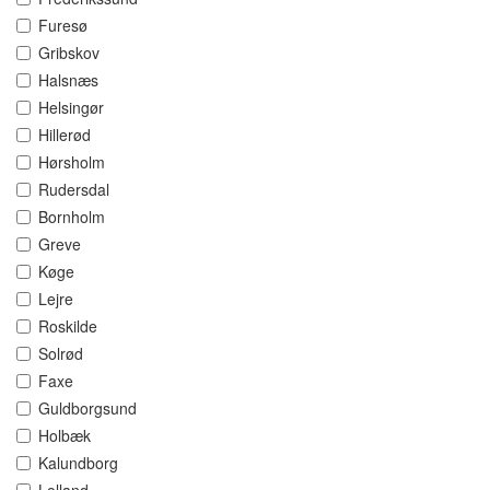
Furesø
Gribskov
Halsnæs
Helsingør
Hillerød
Hørsholm
Rudersdal
Bornholm
Greve
Køge
Lejre
Roskilde
Solrød
Faxe
Guldborgsund
Holbæk
Kalundborg