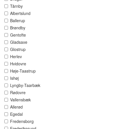
Tårnby
Albertslund
Ballerup
Brøndby
Gentofte
Gladsaxe
Glostrup
Herlev
Hvidovre
Høje-Taastrup
Ishøj
Lyngby-Taarbæk
Rødovre
Vallensbæk
Allerød
Egedal
Fredensborg
Frederikssund