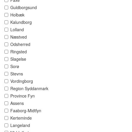
Faxe
Guldborgsund
Holbæk
Kalundborg
Lolland
Næstved
Odsherred
Ringsted
Slagelse
Sorø
Stevns
Vordingborg
Region Syddanmark
Province Fyn
Assens
Faaborg-Midtfyn
Kerteminde
Langeland