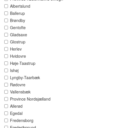
Albertslund
Ballerup
Brøndby
Gentofte
Gladsaxe
Glostrup
Herlev
Hvidovre
Høje-Taastrup
Ishøj
Lyngby-Taarbæk
Rødovre
Vallensbæk
Province Nordsjælland
Allerød
Egedal
Fredensborg
Frederikssund