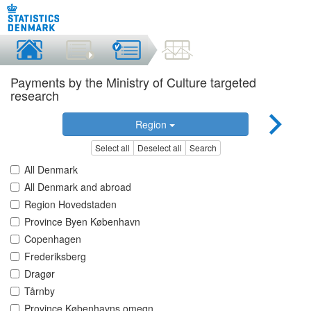
Payments by the Ministry of Culture targeted
research
Region
Select all
Deselect all
Search
All Denmark
All Denmark and abroad
Region Hovedstaden
Province Byen København
Copenhagen
Frederiksberg
Dragør
Tårnby
Province Københavns omegn