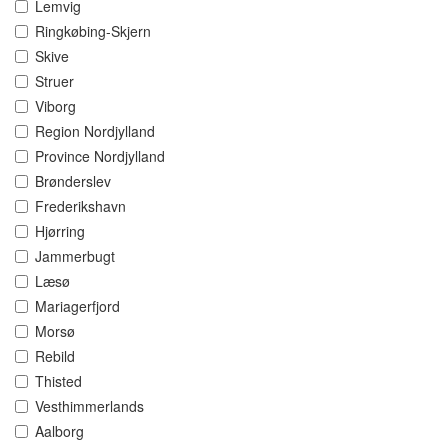
Lemvig
Ringkøbing-Skjern
Skive
Struer
Viborg
Region Nordjylland
Province Nordjylland
Brønderslev
Frederikshavn
Hjørring
Jammerbugt
Læsø
Mariagerfjord
Morsø
Rebild
Thisted
Vesthimmerlands
Aalborg