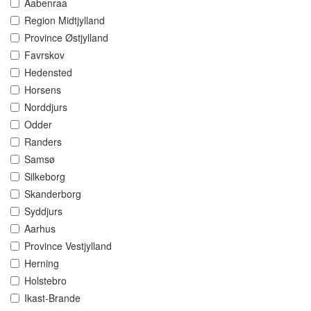
Aabenraa
Region Midtjylland
Province Østjylland
Favrskov
Hedensted
Horsens
Norddjurs
Odder
Randers
Samsø
Silkeborg
Skanderborg
Syddjurs
Aarhus
Province Vestjylland
Herning
Holstebro
Ikast-Brande