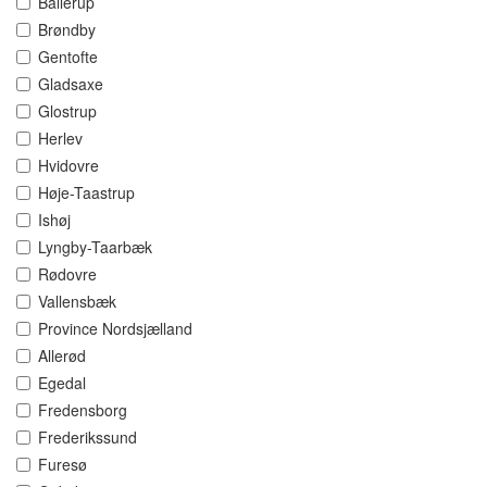
Ballerup
Brøndby
Gentofte
Gladsaxe
Glostrup
Herlev
Hvidovre
Høje-Taastrup
Ishøj
Lyngby-Taarbæk
Rødovre
Vallensbæk
Province Nordsjælland
Allerød
Egedal
Fredensborg
Frederikssund
Furesø