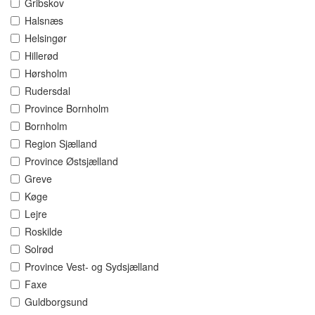
Gribskov
Halsnæs
Helsingør
Hillerød
Hørsholm
Rudersdal
Province Bornholm
Bornholm
Region Sjælland
Province Østsjælland
Greve
Køge
Lejre
Roskilde
Solrød
Province Vest- og Sydsjælland
Faxe
Guldborgsund