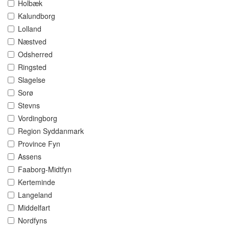
Holbæk
Kalundborg
Lolland
Næstved
Odsherred
Ringsted
Slagelse
Sorø
Stevns
Vordingborg
Region Syddanmark
Province Fyn
Assens
Faaborg-Midtfyn
Kerteminde
Langeland
Middelfart
Nordfyns