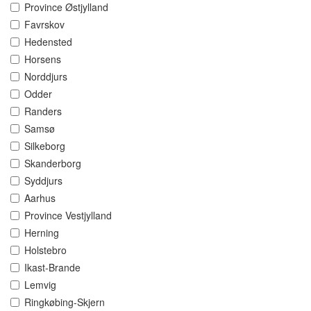
Province Østjylland
Favrskov
Hedensted
Horsens
Norddjurs
Odder
Randers
Samsø
Silkeborg
Skanderborg
Syddjurs
Aarhus
Province Vestjylland
Herning
Holstebro
Ikast-Brande
Lemvig
Ringkøbing-Skjern