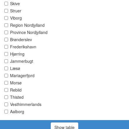
Skive
Struer
Viborg
Region Nordjylland
Province Nordjylland
Brønderslev
Frederikshavn
Hjørring
Jammerbugt
Læsø
Mariagerfjord
Morsø
Rebild
Thisted
Vesthimmerlands
Aalborg
Show table