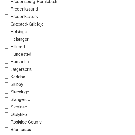
Fredensborg-Humlebæk
Frederikssund
Frederiksværk
Græsted-Gilleleje
Helsinge
Helsingør
Hillerød
Hundested
Hørsholm
Jægerspris
Karlebo
Skibby
Skævinge
Slangerup
Stenløse
Ølstykke
Roskilde County
Bramsnæs