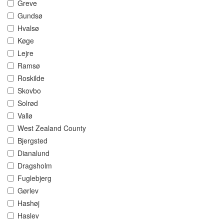
Greve
Gundsø
Hvalsø
Køge
Lejre
Ramsø
Roskilde
Skovbo
Solrød
Vallø
West Zealand County
Bjergsted
Dianalund
Dragsholm
Fuglebjerg
Gørlev
Hashøj
Haslev