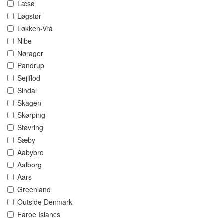
Læsø
Løgstør
Løkken-Vrå
Nibe
Nørager
Pandrup
Sejlflod
Sindal
Skagen
Skørping
Støvring
Sæby
Aabybro
Aalborg
Aars
Greenland
Outside Denmark
Faroe Islands