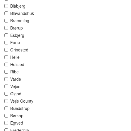
Blåbjerg
Blåvandshuk
Bramming
Brørup
Esbjerg
Fanø
Grindsted
Helle
Holsted
Ribe
Varde
Vejen
Ølgod
Vejle County
Brædstrup
Børkop
Egtved
Fredericia