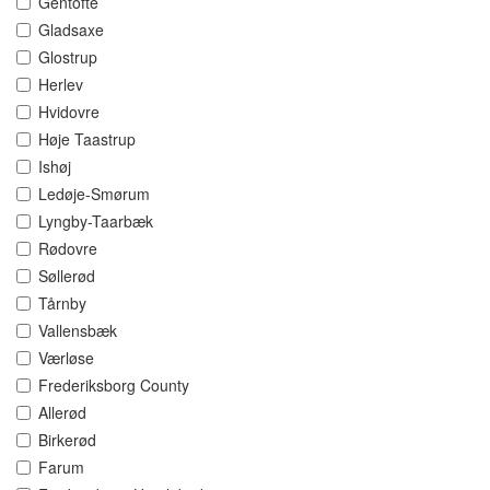
Gentofte
Gladsaxe
Glostrup
Herlev
Hvidovre
Høje Taastrup
Ishøj
Ledøje-Smørum
Lyngby-Taarbæk
Rødovre
Søllerød
Tårnby
Vallensbæk
Værløse
Frederiksborg County
Allerød
Birkerød
Farum