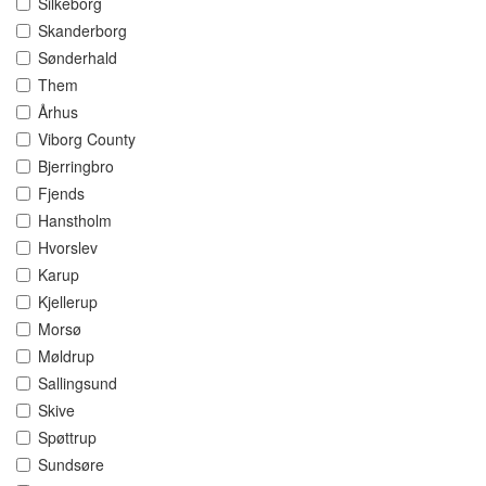
Silkeborg
Skanderborg
Sønderhald
Them
Århus
Viborg County
Bjerringbro
Fjends
Hanstholm
Hvorslev
Karup
Kjellerup
Morsø
Møldrup
Sallingsund
Skive
Spøttrup
Sundsøre