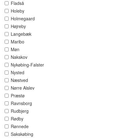
Fladså
Holeby
Holmegaard
Højreby
Langebæk
Maribo
Møn
Nakskov
Nykøbing-Falster
Nysted
Næstved
Nørre Alslev
Præstø
Ravnsborg
Rudbjerg
Rødby
Rønnede
Sakskøbing