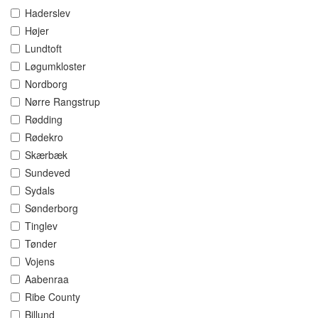
Haderslev
Højer
Lundtoft
Løgumkloster
Nordborg
Nørre Rangstrup
Rødding
Rødekro
Skærbæk
Sundeved
Sydals
Sønderborg
Tinglev
Tønder
Vojens
Aabenraa
Ribe County
Billund