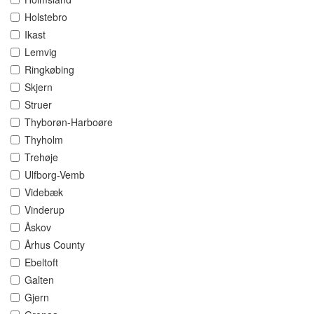
Holstebro
Ikast
Lemvig
Ringkøbing
Skjern
Struer
Thyborøn-Harboøre
Thyholm
Trehøje
Ulfborg-Vemb
Videbæk
Vinderup
Åskov
Århus County
Ebeltoft
Galten
Gjern