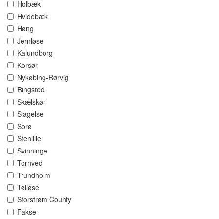
Holbæk
Hvidebæk
Høng
Jernløse
Kalundborg
Korsør
Nykøbing-Rørvig
Ringsted
Skælskør
Slagelse
Sorø
Stenlille
Svinninge
Tornved
Trundholm
Tølløse
Storstrøm County
Fakse