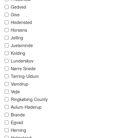
Gedved
Give
Hedensted
Horsens
Jelling
Juelsminde
Kolding
Lunderskov
Nørre Snede
Tørring-Uldum
Vamdrup
Vejle
Ringkøbing County
Aulum-Haderup
Brande
Egvad
Herning
Holmsland