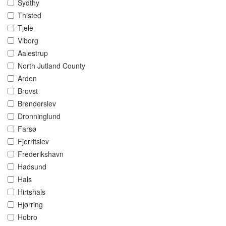
Sydthy
Thisted
Tjele
Viborg
Aalestrup
North Jutland County
Arden
Brovst
Brønderslev
Dronninglund
Farsø
Fjerritslev
Frederikshavn
Hadsund
Hals
Hirtshals
Hjørring
Hobro